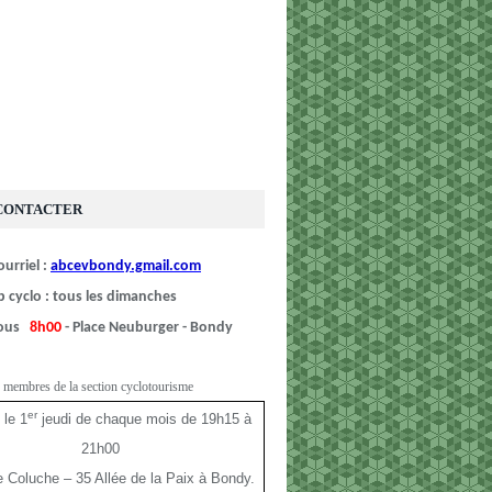
CONTACTER
urriel :
abcevbondy.gmail.com
b cyclo : tous les dimanches
vous
8h00
- Place Neuburger - Bondy
 membres de la section cyclotourisme
er
 le 1
jeudi de chaque mois de 19h15 à
21h00
le Coluche – 35 Allée de la Paix à Bondy.