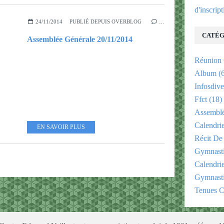
d'inscrip
24/11/2014
PUBLIÉ DEPUIS OVERBLOG
…
CATÉG
Assemblée Générale 20/11/2014
Réunion
Album
(6
Infosdive
Ffct
(18)
Assemblé
Calendri
EN SAVOIR PLUS
Récit De
Gymnast
Calendri
Gymnasti
Tenues C