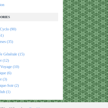
tion
ORIES
 Cyclo
(90)
1)
rses
(35)
e Générale
(15)
er
(12)
 Voyage
(10)
ique
(6)
er
(3)
que-Soir
(2)
lub
(1)