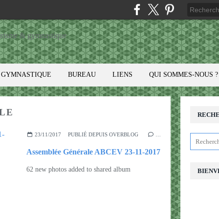
GYMNASTIQUE
BUREAU
LIENS
QUI SOMMES-NOUS ?
LE
RECH
23/11/2017
PUBLIÉ DEPUIS OVERBLOG
…
Assemblée Générale ABCEV 23-11-2017
62 new photos added to shared album
BIENV