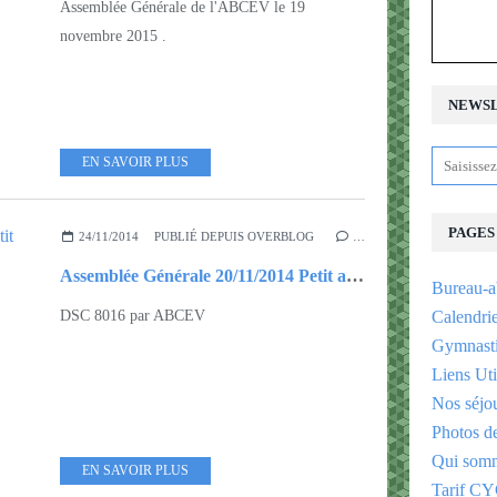
Assemblée Générale de l'ABCEV le 19
novembre 2015 .
NEWS
EN SAVOIR PLUS
PAGES
24/11/2014
PUBLIÉ DEPUIS OVERBLOG
…
Assemblée Générale 20/11/2014 Petit album à feuilleter...
Bureau-a
DSC 8016 par ABCEV
Calendri
Gymnast
Liens Uti
Nos séjo
Photos d
Qui somm
EN SAVOIR PLUS
Tarif CY