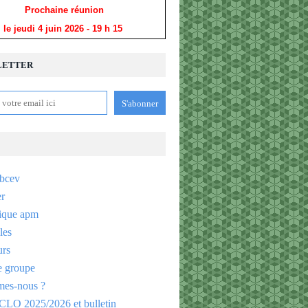
Prochaine réunion
le jeudi 4 juin 2026
- 19 h 15
LETTER
bcev
er
ique apm
les
urs
e groupe
es-nous ?
CLO 2025/2026 et bulletin