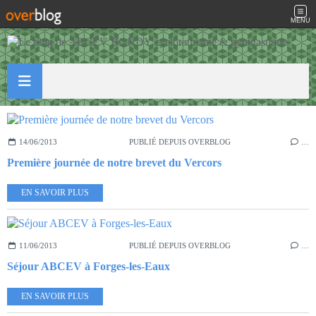
MENU
14/06/2013
PUBLIÉ DEPUIS OVERBLOG
…
Première journée de notre brevet du Vercors
EN SAVOIR PLUS
11/06/2013
PUBLIÉ DEPUIS OVERBLOG
…
Séjour ABCEV à Forges-les-Eaux
EN SAVOIR PLUS