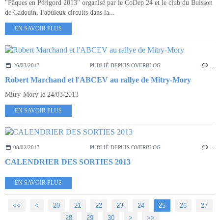
"Pâques en Périgord 2013" organisé par le CoDep 24 et le club du Buisson
de Cadouin. Fabuleux circuits dans la...
EN SAVOIR PLUS
26/03/2013
PUBLIÉ DEPUIS OVERBLOG
…
Robert Marchand et l'ABCEV au rallye de Mitry-Mory
Mitry-Mory le 24/03/2013
EN SAVOIR PLUS
08/02/2013
PUBLIÉ DEPUIS OVERBLOG
…
CALENDRIER DES SORTIES 2013
EN SAVOIR PLUS
<<
<
10
20
21
22
23
24
25
26
27
28
29
30
>
>>