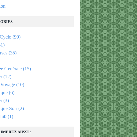
tion
ORIES
 Cyclo
(90)
1)
rses
(35)
e Générale
(15)
er
(12)
 Voyage
(10)
ique
(6)
er
(3)
que-Soir
(2)
lub
(1)
IMEREZ AUSSI :