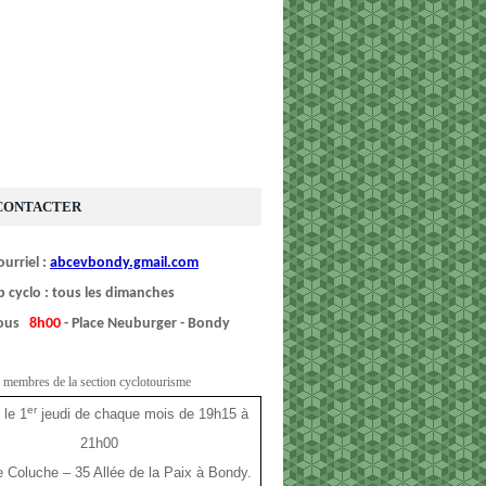
CONTACTER
urriel :
abcevbondy.gmail.com
b cyclo : tous les dimanches
vous
8h00
- Place Neuburger - Bondy
 membres de la section cyclotourisme
er
 le 1
jeudi de chaque mois de 19h15 à
21h00
le Coluche – 35 Allée de la Paix à Bondy.