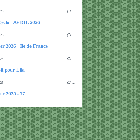
026
…
Cyclo - AVRIL 2026
026
…
er 2026 - Ile de France
025
…
it pour Lila
025
…
er 2025 - 77