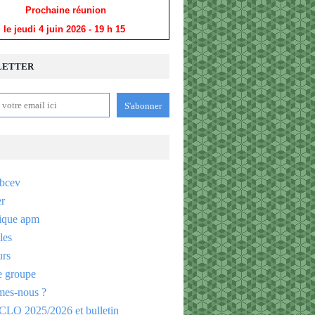
Prochaine réunion
le jeudi 4 juin 2026
- 19 h 15
LETTER
bcev
er
ique apm
les
urs
e groupe
es-nous ?
CLO 2025/2026 et bulletin