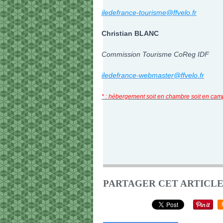
iledefrance-tourisme@ffvelo.fr
Christian BLANC
Commission Tourisme CoReg IDF
iledefrance-webmaster@ffvelo.fr
* : hébergement soit en chambre soit en campi
PARTAGER CET ARTICL