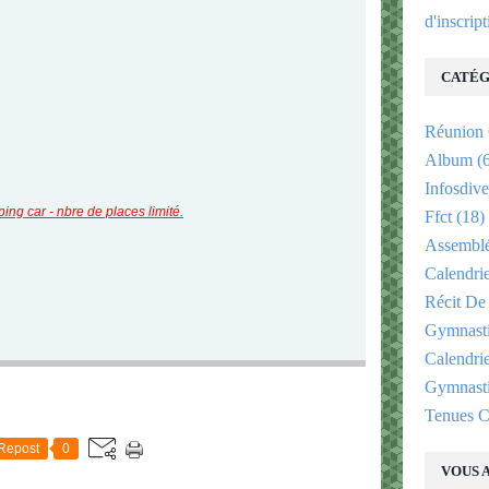
d'inscrip
CATÉG
Réunion
Album
(6
Infosdive
ng car - nbre de places limité.
Ffct
(18)
Assemblé
Calendri
Récit De
Gymnast
Calendri
Gymnasti
E
Tenues C
Repost
0
VOUS A