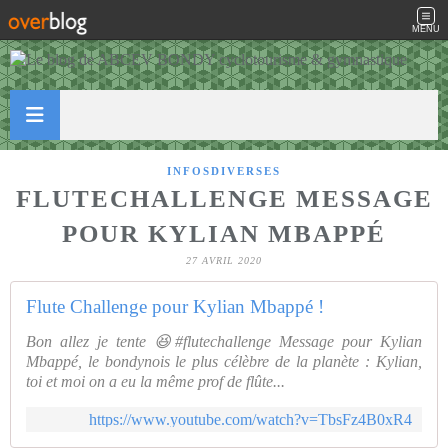
MENU
INFOSDIVERSES
FLUTECHALLENGE MESSAGE
POUR KYLIAN MBAPPÉ
27 AVRIL 2020
Flute Challenge pour Kylian Mbappé !
Bon allez je tente 😆#flutechallenge Message pour Kylian
Mbappé, le bondynois le plus célèbre de la planète : Kylian,
toi et moi on a eu la même prof de flûte...
https://www.youtube.com/watch?v=TbsFz4B0xR4