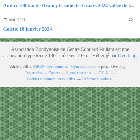
Audax 100 km de Drancy le samedi 16 mars 2024 vallée de la Theve
19/01/2024
…
Galette 18 janvier 2024
Association Bondynoise du Centre Edouard Vaillant est une
association type loi de 1901 créée en 1976. - Hébergé par
Overblog
Voir le profil de
ABCEV Cyclotourisme - Gymnastique
sur le portail Overblog
Top articles
Contact
Signaler un abus
C.G.U.
Cookies et données personnelles
Préférences cookies