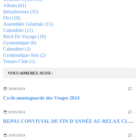
Album
(61)
Infosdiverses
(35)
Ffct
(18)
Assemblée Générale
(15)
Calendrier
(12)
Récit De Voyage
(10)
Gymnastique
(6)
Calendrier
(3)
Gymnastique-Soir
(2)
Tenues Club
(1)
VOUS AIMEREZ AUSSI :
28/06/2024
…
Cyclo montagnarde des Vosges 2024
02/05/2024
…
REPAS CONVIVIAL DE FIN D'ANNÉE AU RELAX CLUB ( TENNIS)
16/03/2024
…