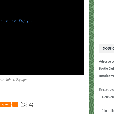
NOUS 
Adresse co
Sortie Clu
Rendez-
our club en Espagne
Réunion des
E
Réunion
Repost
0
à la sal