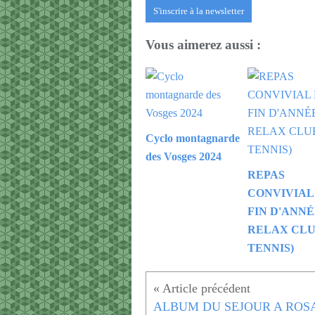
S'inscrire à la newsletter
Vous aimerez aussi :
Cyclo montagnarde
des Vosges 2024
REPAS
CONVIVIAL
FIN D'ANNÉ
RELAX CLU
TENNIS)
ALBUM DU SEJOUR A ROS