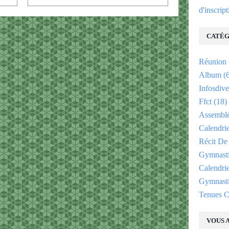
d'inscrip
CATÉG
Réunion
Album
(6
Infosdive
Ffct
(18)
Assemblé
Calendri
Récit De
Gymnast
Calendri
Gymnasti
Tenues C
VOUS A