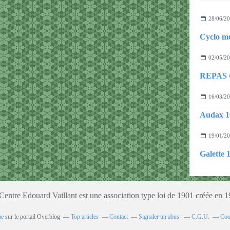
28/06/2
Cyclo m
02/05/2
16/03/2
19/01/2
Galette 
entre Edouard Vaillant est une association type loi de 1901 créée en 
ue
sur le portail Overblog
Top articles
Contact
Signaler un abus
C.G.U.
Coo