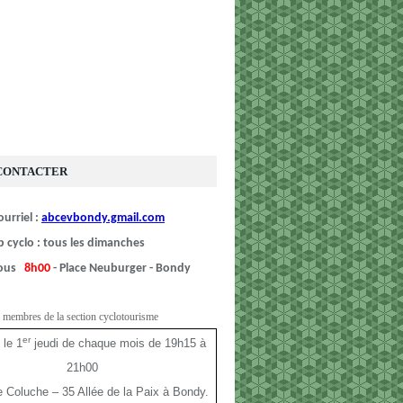
CONTACTER
urriel :
abcevbondy.gmail.com
b cyclo : tous les dimanches
vous
8h00
- Place Neuburger - Bondy
 membres de la section cyclotourisme
er
 le 1
jeudi de chaque mois de 19h15 à
21h00
le Coluche – 35 Allée de la Paix à Bondy.