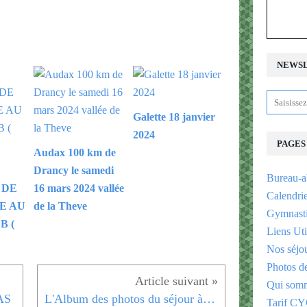
NEWS
Galette 18 janvier
2024
PAGES
Audax 100 km de
Drancy le samedi
Bureau-a
 DE
16 mars 2024 vallée
Calendri
E AU
de la Theve
Gymnast
B (
Liens Uti
Nos séjo
Photos d
Qui somm
AS
L'Album des photos du séjour à Rosas est visible maintenant
Tarif CY