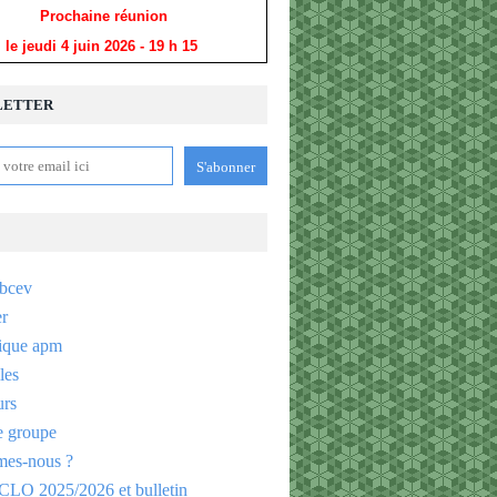
Prochaine réunion
le jeudi 4 juin 2026
- 19 h 15
LETTER
bcev
er
ique apm
les
urs
e groupe
es-nous ?
CLO 2025/2026 et bulletin