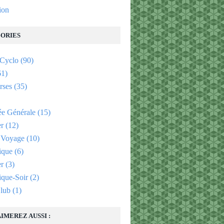
tion
ORIES
 Cyclo
(90)
1)
rses
(35)
e Générale
(15)
er
(12)
 Voyage
(10)
ique
(6)
er
(3)
que-Soir
(2)
lub
(1)
IMEREZ AUSSI :