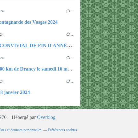
024
…
ontagnarde des Vosges 2024
024
…
REPAS CONVIVIAL DE FIN D'ANNÉE AU RELAX CLUB ( TENNIS)
024
…
Audax 100 km de Drancy le samedi 16 mars 2024 vallée de la Theve
024
…
18 janvier 2024
1976. - Hébergé par
Overblog
kies et données personnelles
Préférences cookies